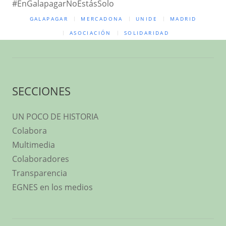
#EnGalapagarNoEstásSolo
GALAPAGAR
MERCADONA
UNIDE
MADRID
ASOCIACIÓN
SOLIDARIDAD
SECCIONES
UN POCO DE HISTORIA
Colabora
Multimedia
Colaboradores
Transparencia
EGNES en los medios